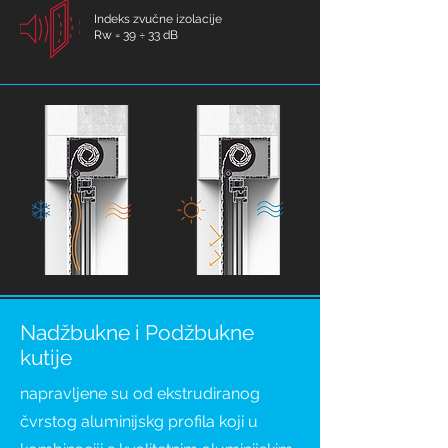
Indeks zvučne izolacije
Rw = 39 ÷ 33 dB
Nadžbukne i Podžbukne
kutije
napravljene su od ekstrudiranog
čvrstog aluminijskg profila koji u