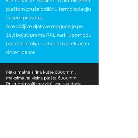
kombinaciji s kvalitetnim aluminijskim
plaštom pruža odličnu termoizolaciju
vašem prosotru.
Sve vidljive djelove moguće je po
želji bojati prema RAL karti ili pomoću
posebnih folija pretvoriti u prekrasan
drveni dekor.
Maksimalna širina kutije 6000mm ,
maksimalna visina plašta 6000mm
Pristupni profil (revizija): vanjska donja
strana kutije
Nadžbukna kutija s mogućnosti skrivene
vanjske stranice ili opcija s vidljivom
vanjskom stranicom - prema zahtjevima
projekta
Osim odabira izgleda roleta, moguće je
odrediti i način upravljanja – pomoću