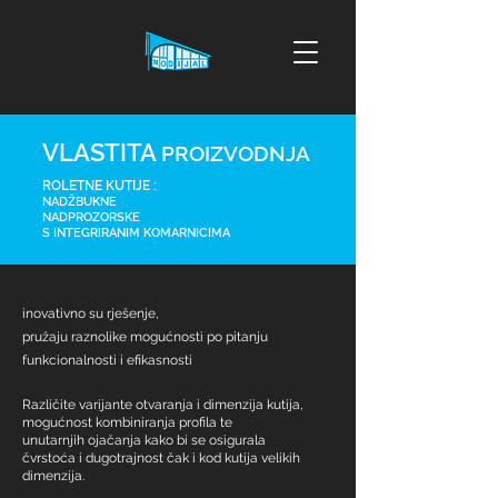
VLASTITA
PROIZVODNJA
ROLETNE KUTIJE :
NADŽBUKNE
NADPROZORSKE
S INTEGRIRANIM KOMARNICIMA
inovativno su rješenje,
pružaju raznolike mogućnosti po pitanju
funkcionalnosti i efikasnosti
Različite varijante otvaranja i dimenzija kutija,
mogućnost kombiniranja profila te
unutarnjih ojačanja kako bi se osigurala
čvrstoća i dugotrajnost čak i kod kutija velikih
dimenzija.